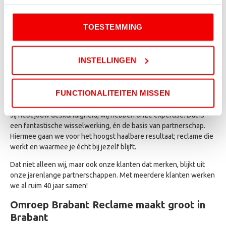
voorkeuren en welke cookies worden gebruikt. Door op
‘Toestemming’ te klikken, ga je akkoord met onze
TOESTEMMING
cookieverklaring
en
privacybeleid
.
Als je weigert, dan wordt een kleine cookie in je browser
INSTELLINGEN
geplaatst. Dit is nodig om te onthouden dat je niet wilt
worden gevolgd.
Samenwerken van groot belang
FUNCTIONALITEITEN MISSEN
Jij hebt jouw deskundigheid, wij hebben onze expertise. Dat is
een fantastische wisselwerking, én de basis van partnerschap.
Hiermee gaan we voor het hoogst haalbare resultaat; reclame die
werkt en waarmee je écht bij jezelf blijft.
Dat niet alleen wij, maar ook onze klanten dat merken, blijkt uit
onze jarenlange partnerschappen. Met meerdere klanten werken
we al ruim 40 jaar samen!
Omroep Brabant Reclame maakt groot in
Brabant