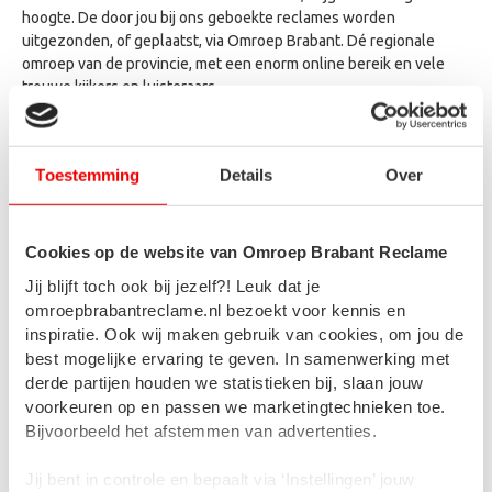
hoogte. De door jou bij ons geboekte reclames worden
uitgezonden, of geplaatst, via Omroep Brabant. Dé regionale
omroep van de provincie, met een enorm online bereik en vele
trouwe kijkers en luisteraars.
Adverteren via Omroep Brabant Reclame betekent gegarandeerd
veel aandacht voor jouw boodschap. Wil je bijvoorbeeld meer
naamsbekendheid, een nieuw product lanceren/boosten, of
Toestemming
Details
Over
personeel werven in de krappe arbeidsmarkt?
Hiervoor hebben we een uitstekend netwerk van lokale,
Cookies op de website van Omroep Brabant Reclame
gespecialiseerde bedrijven; van het opmaken van banners, het
bedenken van slogans die beklijven, tot aan het realiseren van
Jij blijft toch ook bij jezelf?! Leuk dat je
pakkende radiospots en geschikte televisiecommercials.
omroepbrabantreclame.nl bezoekt voor kennis en
inspiratie. Ook wij maken gebruik van cookies, om jou de
best mogelijke ervaring te geven. In samenwerking met
derde partijen houden we statistieken bij, slaan jouw
voorkeuren op en passen we marketingtechnieken toe.
Bijvoorbeeld het afstemmen van advertenties.
Jij bent in controle en bepaalt via ‘Instellingen’ jouw