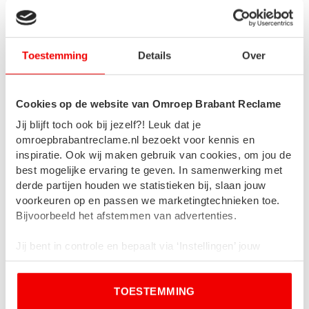
Toestemming
Details
Over
Cookies op de website van Omroep Brabant Reclame
Jij blijft toch ook bij jezelf?! Leuk dat je
omroepbrabantreclame.nl bezoekt voor kennis en
inspiratie. Ook wij maken gebruik van cookies, om jou de
best mogelijke ervaring te geven. In samenwerking met
derde partijen houden we statistieken bij, slaan jouw
Externe specialisten
voorkeuren op en passen we marketingtechnieken toe.
Bijvoorbeeld het afstemmen van advertenties.
Omdat wij geen productiebedrijf zijn, maken we jouw
radioreclame niet zelf. We besteden de productie van een
Jij bent in controle en bepaalt via ‘Instellingen’ jouw
reclamecampagne op de radio liever uit aan een partij die daar z’n
core business van heeft gemaakt. Zo doen we allemaal waar we
voorkeuren en welke cookies worden gebruikt. Door op
het beste in zijn, met een maximaal resultaat als gevolg. Wij
‘Toestemming’ te klikken, ga je akkoord met onze
regelen de overdracht naar de externe partij. Ook zorgen we dat
TOESTEMMING
cookieverklaring
en
privacybeleid
.
het eindresultaat op tijd en op de juiste manier bij de radiozender