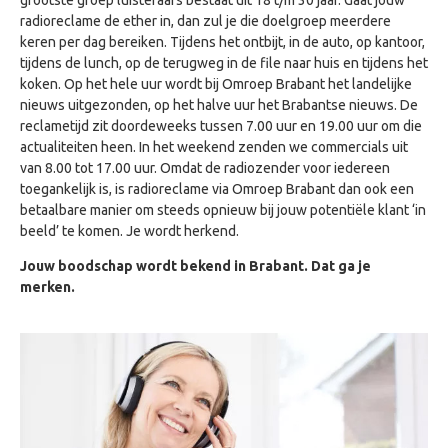
grootste groep luisteraars bestaat uit 18 t/m 30 jaar. Gaat jouw
radioreclame de ether in, dan zul je die doelgroep meerdere
keren
per dag bereiken. Tijdens het ontbijt, in de auto, op kantoor,
tijdens de lunch, op de terugweg in de file naar huis en tijdens het
koken. Op het hele uur wordt bij Omroep Brabant het landelijke
nieuws
uitgezonden
, op het halve uur het Brabantse nieuws. De
reclametijd zit doordeweeks tussen 7.00 uur en 19.00 uur om die
actualiteiten heen. In het weekend zenden we commercials uit
van 8.00 tot 17.00 uur. Omdat de radiozender voor iedereen
toegankelijk is, is radioreclame via Omroep Brabant dan ook een
betaalbare manier om steeds opnieuw bij jouw potentiële klant ‘in
beeld’ te komen. Je wordt herkend.
Jouw boodschap wordt bekend in Brabant. Dat ga je
merken.