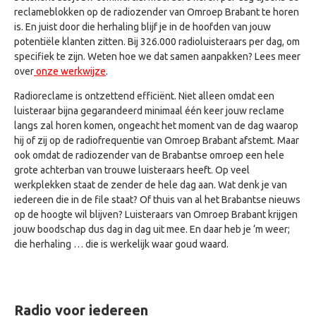
reclameblokken op de radiozender van Omroep Brabant te horen
is. En juist door die herhaling blijf je in de hoofden van jouw
potentiële klanten zitten. Bij
326.000 radioluisteraars per dag, om
specifiek
te zijn. Weten hoe we dat samen aanpakken? Lees meer
over
onze werkwijze
.
Radioreclame is ontzettend efficiënt. Niet alleen omdat een
luisteraar bijna gegarandeerd minimaal één keer jouw reclame
langs zal horen komen, ongeacht het moment van de dag waarop
hij of zij op de radiofrequentie van Omroep Brabant afstemt. Maar
ook omdat de radiozender van de Brabantse omroep een hele
grote achterban van trouwe luisteraars heeft. Op
veel
werkplekken
staat de zender de hele dag aan. Wat denk je van
iedereen die in de file staat? Of thuis van al het Brabantse nieuws
op de hoogte wil blijven? Luisteraars van Omroep Brabant krijgen
jouw boodschap dus dag in dag uit mee. En daar heb je ‘m weer;
die herhaling … die is werkelijk waar goud waard.
Radio voor iedereen