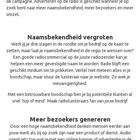
de campagne. Adverteren op de radio is geschikt wanneer je op
zoek bent naar meer naamsbekendheid, meer bezoekers en meer
omzet.
Naamsbekendheid vergroten
Werk jij je drie slagen in de rondte om je bedrijf op de kaart te
zetten, maar laat je naamsbekendheid in de regio te wensen over?
Een goede radiocommercial op de juiste radiozender kan je
helpen een meer gevestigde naam te worden. Radio blijft een
geschikt medium om te prikkelen. Vertel niet meteen alles in je
boodschap, maar stuur de luisteraar naar je website. Zo wek je
nieuwsgierigheid.
Met een betrouwbare boodschap ben je bij potentiële klanten al
snel ‘top of mind’. Maak radioluisteraars fan van jouw bedrijf.
Meer bezoekers genereren
Door een hoge
naamsbekendheid denken mensen eerder aan
jouw merk
als
zij op zoek zijn naar een product of dienst. Audio
voegt
iets toe wat je met een online banner of advertentie in de