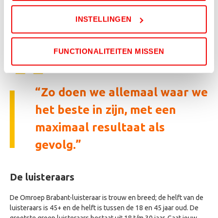
van Omroep Brabant wordt aangeleverd, klaar voor uitzending.
Als je weigert, dan wordt een kleine cookie in je browser
Uiteraard hou jij als klant steeds zeggenschap in het totale
INSTELLINGEN
geplaatst. Dit is nodig om te onthouden dat je niet wilt
proces, maar je hebt er weinig omkijken naar. Je hebt wel de
worden gevolgd.
lusten, maar niet de lasten. Wat wil je als ondernemer nog meer!?
FUNCTIONALITEITEN MISSEN
Zo doen we allemaal waar we
het beste in zijn, met een
maximaal resultaat als
gevolg.
De luisteraars
De Omroep Brabant-luisteraar is trouw en breed; de helft van de
luisteraars is 45+ en de helft is tussen de 18 en 45 jaar oud. De