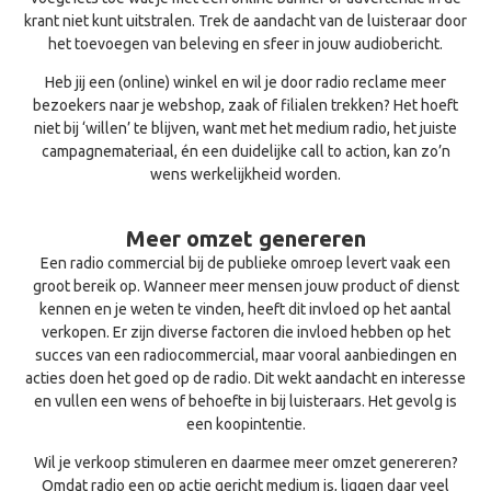
krant niet kunt uitstralen. Trek de aandacht van de luisteraar door
het toevoegen van beleving en sfeer in jouw audiobericht.
Heb jij een (online) winkel en wil je door radio reclame meer
bezoekers naar je webshop, zaak of filialen trekken? Het hoeft
niet bij ‘willen’ te blijven, want met het medium radio, het juiste
campagnemateriaal,
én een duidelijke call to action,
kan zo’n
wens werkelijkheid worden.
Meer omzet genereren
Een radio commercial bij de publieke omroep levert vaak een
groot bereik op. Wanneer meer mensen jouw product of dienst
kennen en je weten te vinden, heeft dit invloed op het aantal
verkopen. Er zijn diverse factoren die invloed hebben op het
succes van een radiocommercial, maar vooral aanbiedingen en
acties doen het goed op de radio. Dit wekt aandacht en interesse
en vullen een wens of behoefte in bij luisteraars. Het gevolg is
een koopintentie.
Wil je verkoop stimuleren en daarmee meer omzet genereren?
Omdat radio een op actie gericht medium is, liggen daar veel