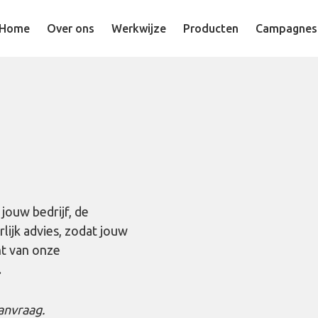
Home
Over ons
Werkwijze
Producten
Campagnes
jouw bedrijf, de
lijk advies, zodat jouw
ht van onze
.
anvraag.