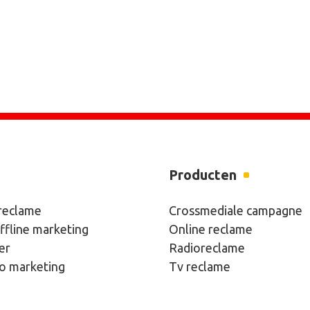
Producten
 reclame
Crossmediale campagne
ffline marketing
Online reclame
er
Radioreclame
eo marketing
Tv reclame