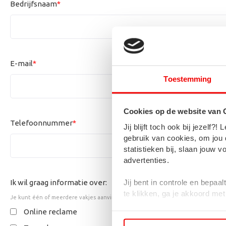
Bedrijfsnaam
*
E-mail
*
Toestemming
Cookies op de website van
Telefoonnummer
*
Jij blijft toch ook bij jezel
gebruik van cookies, om jou 
statistieken bij, slaan jouw
advertenties.
Jij bent in controle en bepaa
Ik wil graag informatie over:
te klikken, ga je akkoord me
Je kunt één of meerdere vakjes aanvinken.
Online reclame
Als je weigert, dan wordt een