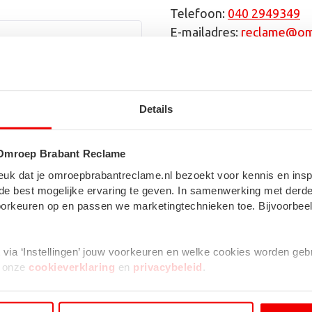
Telefoon:
040 2949349
E-mailadres:
reclame@om
Volg Omroep Brabant Re
Details
 Omroep Brabant Reclame
f?! Leuk dat je omroepbrabantreclame.nl bezoekt voor kennis en ins
de best mogelijke ervaring te geven. In samenwerking met derde
 voorkeuren op en passen we marketingtechnieken toe. Bijvoorbe
lt via ‘Instellingen’ jouw voorkeuren en welke cookies worden ge
t onze
cookieverklaring
en
privacybeleid
.
 kleine cookie in je browser geplaatst. Dit is nodig om te onthoud