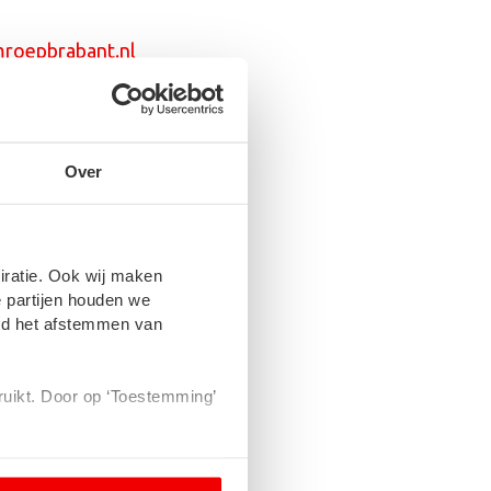
roepbrabant.nl
clame op
LinkedIn
Over
piratie. Ook wij maken
 partijen houden we
eld het afstemmen van
bruikt. Door op ‘Toestemming’
en dat je niet wilt worden