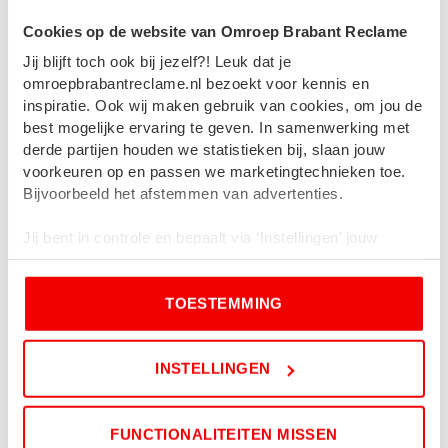
gekregen. Ze zijn dus niet alleen te allen tijde op de hoogte van
de ontwikkelingen in het sterk veranderende medialandschap. Ze
Cookies op de website van Omroep Brabant Reclame
kennen ook het wel en wee in ‘hun’ specifieke gebied. En daar
Jij blijft toch ook bij jezelf?! Leuk dat je
pluk jij de vruchten van.
omroepbrabantreclame.nl bezoekt voor kennis en
inspiratie. Ook wij maken gebruik van cookies, om jou de
best mogelijke ervaring te geven. In samenwerking met
derde partijen houden we statistieken bij, slaan jouw
voorkeuren op en passen we marketingtechnieken toe.
Bijvoorbeeld het afstemmen van advertenties.
Jij bent in controle en bepaalt via ‘Instellingen’ jouw
voorkeuren en welke cookies worden gebruikt. Door op
‘Toestemming’ te klikken, ga je akkoord met onze
TOESTEMMING
cookieverklaring
en
privacybeleid
.
Als je weigert, dan wordt een kleine cookie in je browser
INSTELLINGEN
geplaatst. Dit is nodig om te onthouden dat je niet wilt
worden gevolgd.
FUNCTIONALITEITEN MISSEN