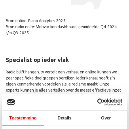
Bron online: Piano Analytics 2025
Bron radio en tv: Motivaction dashboard, gemiddelde Q4-2024
t/m Q3-2025
Specialist op ieder vlak
Radio blijft hangen, tv vertelt een verhaal en online kunnen we
zeer specifieke doelgroepen bereiken; ieder kanaal heeft z’n
eigen kenmerkende voordelen als je reclame maakt. Onze
experts kunnen je alles vertellen over de meest effectieve inzet
van die kanalen. Daar zijn het tenslotte specialisten voor.
Maar ook in de verschillende regio’s binnen Noord-Brabant
reclame maken vereist specifieke knowhow, kennis en kunde. Het
Toestemming
Details
Over
is dan ook niet voor niets dat al onze Media Adviseurs woonachtig
zijn in de provincie en ieder een eigen regio toebedeeld hebben