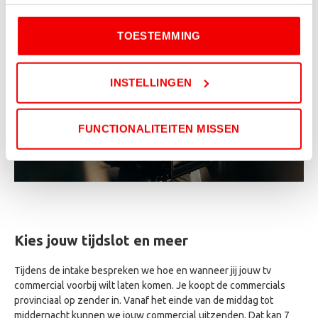
voorkeuren en welke cookies worden gebruikt. Door op
materiaal kunnen uitzenden in een of meerdere reclameblokken.
‘Toestemming’ te klikken, ga je akkoord met onze
TOESTEMMING
cookieverklaring
en
privacybeleid
.
Als je weigert, dan wordt een kleine cookie in je browser
INSTELLINGEN
geplaatst. Dit is nodig om te onthouden dat je niet wilt
worden gevolgd.
FUNCTIONALITEITEN MISSEN
Kies jouw tijdslot en meer
Tijdens de intake bespreken we hoe en wanneer jij jouw tv
commercial voorbij wilt laten komen. Je koopt de commercials
provinciaal op zender in. Vanaf het einde van de middag tot
middernacht kunnen we jouw commercial uitzenden. Dat kan 7