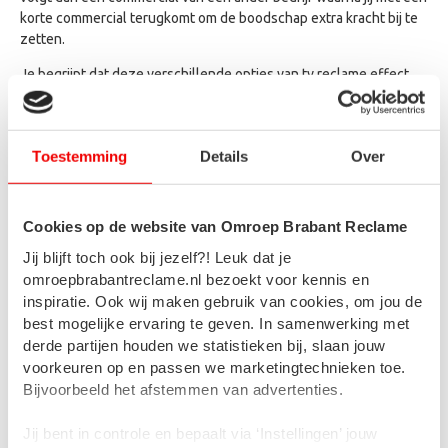
korte commercial terugkomt om de boodschap extra kracht bij te
zetten.
Je begrijpt dat deze verschillende opties van tv reclame effect
hebben op de investering. Daarom bespreken we dit, en meer,
zorgvuldig tijdens een persoonlijk intakegesprek. Op basis van de
schets die we maken vindt Omroep Brabant Reclame de juiste
Toestemming
Details
Over
producent voor jou.
Cookies op de website van Omroep Brabant Reclame
Externe productie specialisten
Jij blijft toch ook bij jezelf?! Leuk dat je
Zodra jouw wensen voor een tv reclame in kaart zijn gebracht,
omroepbrabantreclame.nl bezoekt voor kennis en
regelt Omroep Brabant de overdracht naar de externe producent.
inspiratie. Ook wij maken gebruik van cookies, om jou de
Dit besteden we uit aan een partij die daar zijn hoofdtaak van
best mogelijke ervaring te geven. In samenwerking met
heeft gemaakt. Zij zijn ware specialisten op dit gebied en zorgen
derde partijen houden we statistieken bij, slaan jouw
voor kwalitatief vakwerk. De productie van de tv reclame duurt
voorkeuren op en passen we marketingtechnieken toe.
minimaal twee weken.
Bijvoorbeeld het afstemmen van advertenties.
Wij zorgen ervoor dat het eindresultaat op tijd en op de juiste
Jij bent in controle en bepaalt via ‘Instellingen’ jouw
manier bij ons wordt aangeleverd, zodat wij het gemaakte