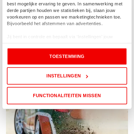
best mogelijke ervaring te geven. In samenwerking met
derde partijen houden we statistieken bij, slaan jouw
voorkeuren op en passen we marketingtechnieken toe.
Reclame voor leisurebedrijven: zo
Bijvoorbeeld het afstemmen van advertenties.
trek je meer gasten met radio, tv
en online
Jij bent in controle en bepaalt via ‘Instellingen’ jouw
voorkeuren en welke cookies worden gebruikt. Door op
1 september 2025
‘Toestemming’ te klikken, ga je akkoord met onze
TOESTEMMING
cookieverklaring
en
privacybeleid
.
LEES BERICHT
Als je weigert, dan wordt een kleine cookie in je browser
INSTELLINGEN
geplaatst. Dit is nodig om te onthouden dat je niet wilt
worden gevolgd.
FUNCTIONALITEITEN MISSEN