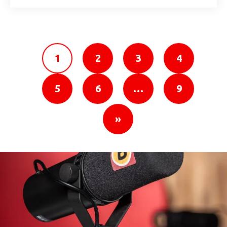
1
2
3
4
5
6
…
9
»