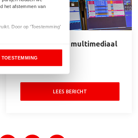
eld het afstemmen van
bruikt. Door op ‘Toestemming’
De kracht van multimediaal
en dat je niet wilt worden
adverteren
TOESTEMMING
12 juli 2023
LEES BERICHT