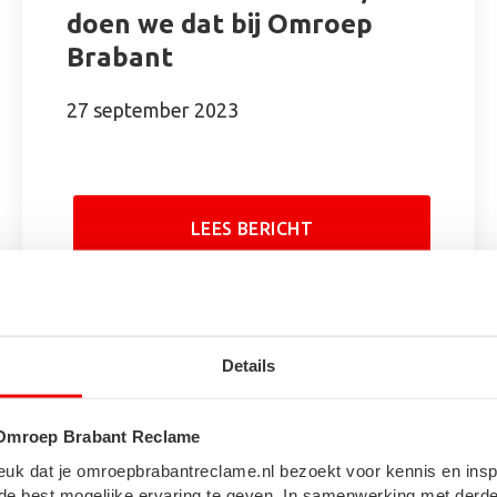
doen we dat bij Omroep
Brabant
27 september 2023
LEES BERICHT
Details
 Omroep Brabant Reclame
f?! Leuk dat je omroepbrabantreclame.nl bezoekt voor kennis en ins
de best mogelijke ervaring te geven. In samenwerking met derde