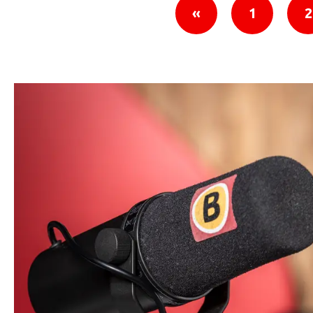
«
1
2