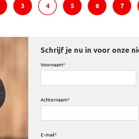
3
4
5
6
7
Schrijf je nu in voor onze n
Voornaam
*
Achternaam
*
E-mail
*