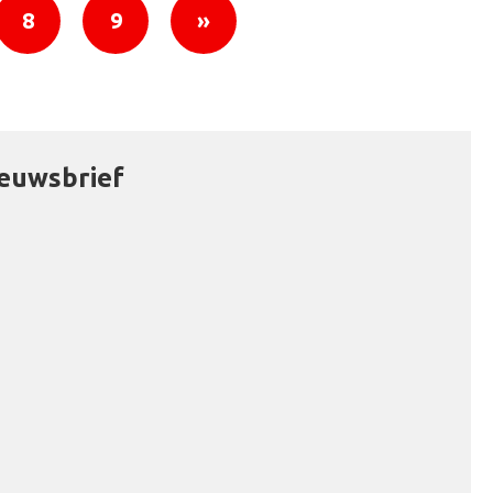
8
9
»
ieuwsbrief