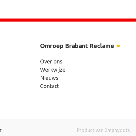
Omroep Brabant Reclame
Over ons
Werkwijze
Nieuws
Contact
r
Product van
2manydots