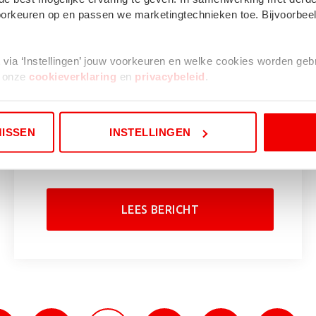
 voorkeuren op en passen we marketingtechnieken toe. Bijvoorbe
lt via ‘Instellingen’ jouw voorkeuren en welke cookies worden ge
t onze
cookieverklaring
en
privacybeleid
.
Is regionaal adverteren
 kleine cookie in je browser geplaatst. Dit is nodig om te onthoud
voor mij haalbaar?
MISSEN
INSTELLINGEN
9 augustus 2023
LEES BERICHT