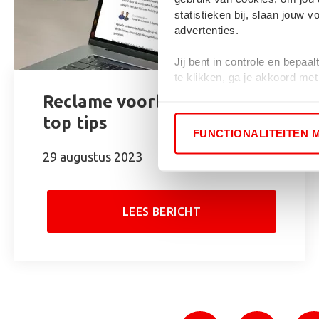
statistieken bij, slaan jouw
advertenties.
Jij bent in controle en bepaa
te klikken, ga je akkoord me
Reclame voorbeelden en 7
Als je weigert, dan wordt een
top tips
gevolgd.
FUNCTIONALITEITEN 
29 augustus 2023
LEES BERICHT