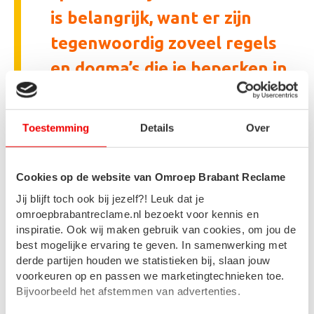
is belangrijk, want er zijn
tegenwoordig zoveel regels
en dogma’s die je beperken in
wat je wel of juist niet kunt
denken.
Toestemming
Details
Over
- Patrick Stoof
Cookies op de website van Omroep Brabant Reclame
1. Verras door creativiteit
Jij blijft toch ook bij jezelf?! Leuk dat je
omroepbrabantreclame.nl bezoekt voor kennis en
“Het belangrijkste binnen communicatie is het verrassen. Je
inspiratie. Ook wij maken gebruik van cookies, om jou de
streeft ernaar mensen op een bepaalde manier te verrassen, te
best mogelijke ervaring te geven. In samenwerking met
boeien of te triggeren. Dit geldt zowel voor het schrijven van
derde partijen houden we statistieken bij, slaan jouw
teksten als voor het creëren van commercials. Het doel is om de
voorkeuren op en passen we marketingtechnieken toe.
lezer of consument zodanig te verrassen dat ze getriggerd
Bijvoorbeeld het afstemmen van advertenties.
worden om verder te lezen, te kijken of zelfs iets te kopen’,
vertelt Patrick.