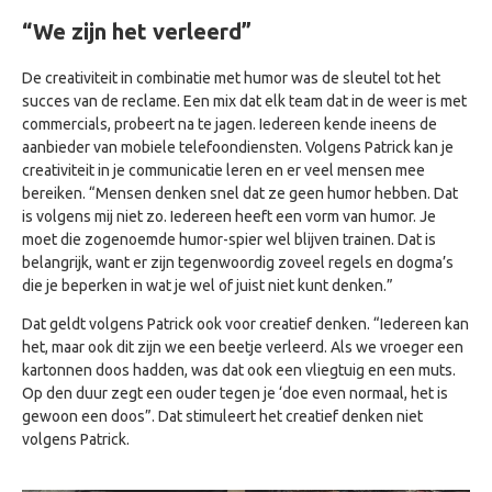
“We zijn het verleerd”
De creativiteit in combinatie met humor was de sleutel tot het
succes van de reclame. Een mix dat elk team dat in de weer is met
commercials, probeert na te jagen. Iedereen kende ineens de
aanbieder van mobiele telefoondiensten. Volgens Patrick kan je
creativiteit in je communicatie leren en er veel mensen mee
bereiken. “Mensen denken snel dat ze geen humor hebben. Dat
is volgens mij niet zo. Iedereen heeft een vorm van humor. Je
moet die zogenoemde humor-spier wel blijven trainen. Dat is
belangrijk, want er zijn tegenwoordig zoveel regels en dogma’s
die je beperken in wat je wel of juist niet kunt denken.”
Dat geldt volgens Patrick ook voor creatief denken. “Iedereen kan
het, maar ook dit zijn we een beetje verleerd. Als we vroeger een
kartonnen doos hadden, was dat ook een vliegtuig en een muts.
Op den duur zegt een ouder tegen je ‘doe even normaal, het is
gewoon een doos”. Dat stimuleert het creatief denken niet
volgens Patrick.