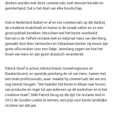
denken worden met deze commercials veel mensen bereikt en
geëntertaind. Dat is het doel van elke boodschap.
Ook in Nederland duiken er af en toe commercials op die dankzij
de creatieve invalshoek en humor in de smaak vallen en zo een
groot publiek bereiken. Misschien wel het beste voorbeeld
hiervan is de Telfort-reclame met ex-miljonair Hans van den Berg,
gemaakt door Bies Vermeulen en Sebastiaan Kenter. Hij moest zijn
grote villa inruilen voor een flatje. Jarenlang zagen we hoe het
leven van Hans en zijn gezin drastisch veranderde.
Patrick Stoof is acteur, tekstschrijver, toneelregisseur en
theaterdocent, en speelde jarenlang de rol van Hans. Samen met
een team professionals, waar maakte hij commercials die we ons
nog steeds heugen. “We haalden het beste in elkaar naar boven,
van productie en regie tot aan iedereen op de werkvloer en in het
creatieve team”, blikt Patrick terug op die tijd. De reclame wist in
2012 de Gouden Loekie te winnen, een prijs voor beste landelijke
reclame van dat jaar.