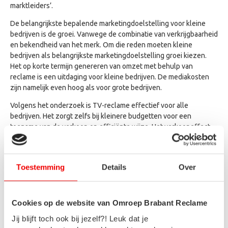
marktleiders’.
De belangrijkste bepalende marketingdoelstelling voor kleine
bedrijven is de groei. Vanwege de combinatie van verkrijgbaarheid
en bekendheid van het merk. Om die reden moeten kleine
bedrijven als belangrijkste marketingdoelstelling groei kiezen.
Het op korte termijn genereren van omzet met behulp van
reclame is een uitdaging voor kleine bedrijven. De mediakosten
zijn namelijk even hoog als voor grote bedrijven.
Volgens het onderzoek is TV-reclame effectief voor alle
bedrijven. Het zorgt zelfs bij kleinere budgetten voor een
toename van de verkoop op efficiënte wijze. Het verkoopeffect
van TV-reclame is het grootst voor kleinere bedrijven, dat komt
doordat TV-reclame het vermogen heeft om merkgroei te
realiseren. Kleinere merken starten vanuit een kleine positie, het
Toestemming
Details
Over
zijn vaak nieuwe merken die ook een nieuwe propositie
communiceren. Het feit dat ze ‘nieuw’ zijn trekt de aandacht op
TV.
Cookies op de website van Omroep Brabant Reclame
Uit een optimalisatie analyse door Data2Descisions op de
Jij blijft toch ook bij jezelf?! Leuk dat je
database met kleinere bedrijven blijkt dat al bij kleine budgetten