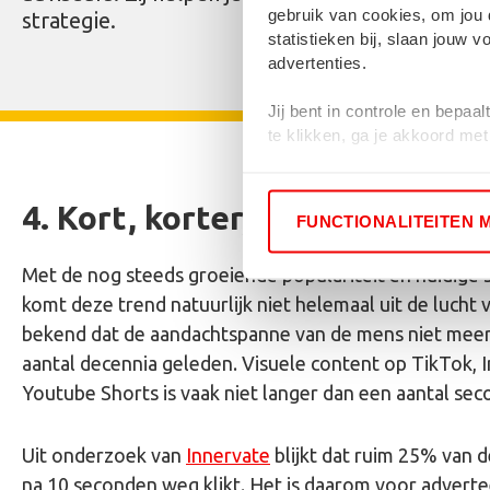
gebruik van cookies, om jou 
strategie.
statistieken bij, slaan jouw
advertenties.
Jij bent in controle en bepaa
te klikken, ga je akkoord me
Als je weigert, dan wordt een
gevolgd.
4. Kort, korter, kortst
FUNCTIONALITEITEN 
Met de nog steeds groeiende populariteit en huidige s
komt deze trend natuurlijk niet helemaal uit de lucht 
bekend dat de aandachtspanne van de mens niet meer 
aantal decennia geleden. Visuele content op TikTok, 
Youtube Shorts is vaak niet langer dan een aantal sec
Uit onderzoek van
Innervate
blijkt dat ruim 25% van 
na 10 seconden weg klikt. Het is daarom voor advert