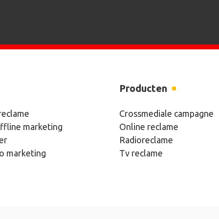
Producten
 reclame
Crossmediale campagne
ffline marketing
Online reclame
er
Radioreclame
eo marketing
Tv reclame