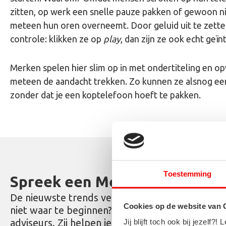
zitten, op werk een snelle pauze pakken of gewoon ni
meteen hun oren overneemt. Door geluid uit te zetten
controle: klikken ze op
play
, dan zijn ze ook echt geïn
Merken spelen hier slim op in met ondertiteling en op
meteen de aandacht trekken. Zo kunnen ze alsnog een
zonder dat je een koptelefoon hoeft te pakken.
Toestemming
Spreek een Media Adviseur
De nieuwste trends verwerken in jouw reclame 
Cookies op de website van
niet waar te beginnen? Ga in gesprek met onze
adviseurs. Zij helpen je deze trends in te pass
Jij blijft toch ook bij jezel