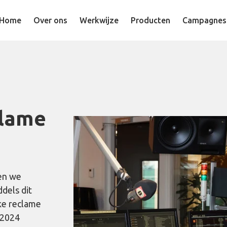
Home
Over ons
Werkwijze
Producten
Campagnes
clame
ken we
ddels dit
ke reclame
 2024