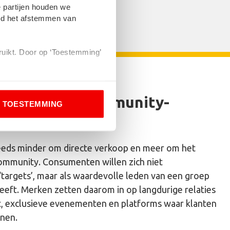
 partijen houden we
eld het afstemmen van
bruikt. Door op ‘Toestemming’
en dat je niet wilt worden
op nu’, meer community-
TOESTEMMING
teeds minder om directe verkoop en meer om het
ommunity. Consumenten willen zich niet
targets’, maar als waardevolle leden van een groep
eeft. Merken zetten daarom in op langdurige relaties
, exclusieve evenementen en platforms waar klanten
nnen.