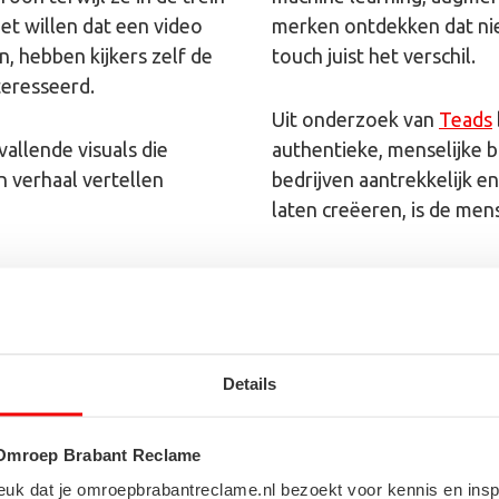
et willen dat een video
merken ontdekken dat nie
, hebben kijkers zelf de
touch juist het verschil.
teresseerd.
Uit onderzoek van
Teads
vallende visuals die
authentieke, menselijke 
 verhaal vertellen
bedrijven aantrekkelijk en
laten creëeren, is de mens
Details
strategie maar weet je
 Omroep Brabant Reclame
 ervaren media
en rondom jouw
f?! Leuk dat je omroepbrabantreclame.nl bezoekt voor kennis en ins