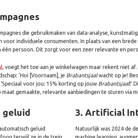
campagnes
agnes die gebruikmaken van data-analyse, kunstmatige i
n voor individuele consumenten. In plaats van een bred
één persoon. Dit zorgt voor een zeer relevante en perso
l
, voegt het toe aan je winkelwagen maar rekent niet af.
schap: ‘Hoi [Voornaam], je
Brabantsjaal
wacht op je! Bes
: ‘Speciaal voor jou: 15% korting op jouw
Brabantsjaal
!’ 
 maat gemaakte, relevante aanbiedingen te sturen via m
 geluid
3. Artificial I
 automatisch geluid
Natuurlijk was 2024 de de
on terwijl ze in de trein
machine learning, augment