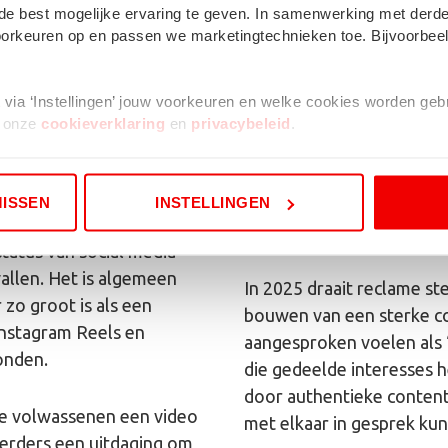
de best mogelijke ervaring te geven. In samenwerking met derde
 voorkeuren op en passen we marketingtechnieken toe. Bijvoorbe
lt via ‘Instellingen’ jouw voorkeuren en welke cookies worden ge
t onze
cookieverklaring
en
privacybeleid
.
 kleine cookie in je browser geplaatst. Dit is nodig om te onthoud
5. Minder ‘ko
MISSEN
INSTELLINGEN
building
tatus van social media
vallen. Het is algemeen
In 2025 draait reclame s
zo groot is als een
bouwen van een sterke c
Instagram Reels en
aangesproken voelen als ‘
onden.
die gedeelde interesses h
door authentieke content
de volwassenen een video
met elkaar in gesprek ku
eerders een uitdaging om