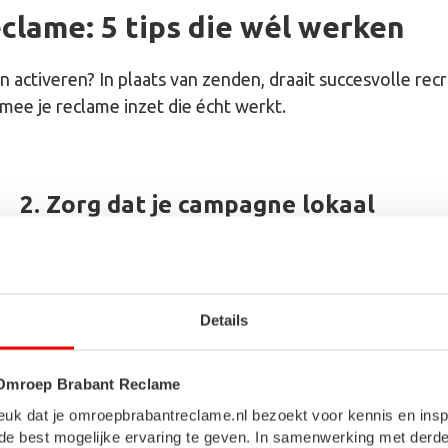
lame: 5 tips die wél werken
én activeren? In plaats van zenden, draait succesvolle re
ee je reclame inzet die écht werkt.
2. Zorg dat je campagne lokaal
aanvoelt
Je wilt zorgpersoneel vinden? Zeker in de zorg
speelt nabijheid een grote rol. Solicitanten willen
Details
weten waar ze terechtkomen. Gebruik regionale
beelden, stemmen of locaties.
 Omroep Brabant Reclame
f?! Leuk dat je omroepbrabantreclame.nl bezoekt voor kennis en ins
Denk aan:
de best mogelijke ervaring te geven. In samenwerking met derde