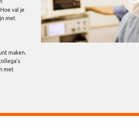
en
Hoe val je
ijn met
unt maken.
ollega’s
en met