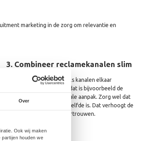
cruitment marketing in de zorg om relevantie en
3. Combineer reclamekanalen slim
Reclame werkt pas écht als kanalen elkaar
aanvullen en versterken, dat is bijvoorbeeld de
kracht van een crossmediale aanpak. Zorg wel dat
Over
de boodschap overal hetzelfde is. Dat verhoogt de
herkenbaarheid en het vertrouwen.
piratie. Ook wij maken
Zet bijvoorbeeld in op:
 partijen houden we