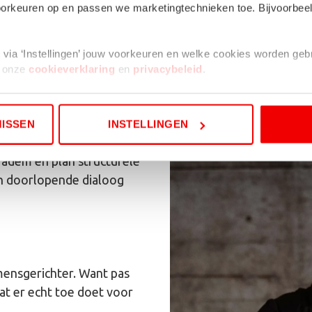
 voorkeuren op en passen we marketingtechnieken toe. Bijvoorbe
Radiospots met lokale accenten
Foto’s van echte collega’s uit jouw team
lt via ‘Instellingen’ jouw voorkeuren en welke cookies worden ge
Locatiegerichte advertenties
t onze
cookieverklaring
en
privacybeleid
.
 kleine cookie in je browser geplaatst. Dit is nodig om te onthoud
MISSEN
INSTELLINGEN
adem en plan structurele
en doorlopende dialoog
 mensgerichter. Want pas
wat er echt toe doet voor