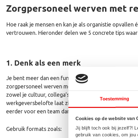
Zorgpersoneel werven met rec
Hoe raak je mensen en kan je als organistie opvallen 
vertrouwen. Hieronder delen we 5 concrete tips waarm
1. Denk als een merk
Je bent meer dan een functieprofiel. Je wilt
zorgpersoneel werven met reclame campagnes die
zowel je cultuur, collega’s, cliënten en
Toestemming
werkgeversbelofte laat zien. Mensen kiezen
eerder voor een team dan voor een taak.
Cookies op de website van
Jij blijft toch ook bij jezel
Gebruik formats zoals:
gebruik van cookies, om jou 