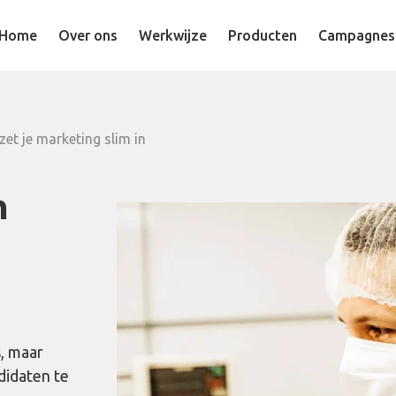
Home
Over ons
Werkwijze
Producten
Campagnes
et je marketing slim in
n
, maar
didaten te