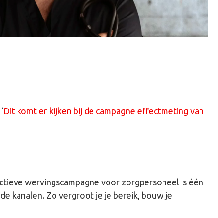
‘
Dit komt er kijken bij de campagne effectmeting van
fectieve wervingscampagne voor zorgpersoneel is één
e kanalen. Zo vergroot je je bereik, bouw je