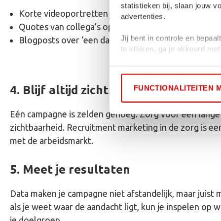
statistieken bij, slaan jouw
Korte videoportretten van medewerkers
advertenties.
Quotes van collega’s op social media
Jij bent in controle en bepaa
Blogposts over ‘een dag in het leven van’
te klikken, ga je akkoord me
Als je weigert, dan wordt een
gevolgd.
4. Blijf altijd zichtbaar
FUNCTIONALITEITEN 
Eén campagne is zelden genoeg. Zorg voor een lange 
zichtbaarheid. Recruitment marketing in de zorg is e
met de arbeidsmarkt.
5. Meet je resultaten
Data maken je campagne niet afstandelijk, maar juist
als je weet waar de aandacht ligt, kun je inspelen op 
je doelgroep.