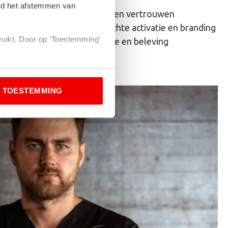
eld het afstemmen van
Radio voor herkenning en vertrouwen
Online/social voor gerichte activatie en branding
bruikt. Door op ‘Toestemming’
TV of video voor emotie en beleving
en dat je niet wilt worden
TOESTEMMING