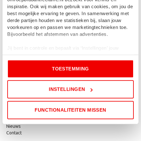
Bereik van reclame
inspiratie. Ook wij maken gebruik van cookies, om jou de
Online en offline marketing
best mogelijke ervaring te geven. In samenwerking met
Video banner
derde partijen houden we statistieken bij, slaan jouw
Online video marketing
voorkeuren op en passen we marketingtechnieken toe.
Bijvoorbeeld het afstemmen van advertenties.
Producten
Jij bent in controle en bepaalt via ‘Instellingen’ jouw
voorkeuren en welke cookies worden gebruikt. Door op
Crossmediale campagne
‘Toestemming’ te klikken, ga je akkoord met onze
Online reclame
TOESTEMMING
cookieverklaring
en
privacybeleid
.
Radioreclame
Tv reclame
Als je weigert, dan wordt een kleine cookie in je browser
INSTELLINGEN
geplaatst. Dit is nodig om te onthouden dat je niet wilt
worden gevolgd.
Omroep Brabant Reclame
FUNCTIONALITEITEN MISSEN
Over ons
Werkwijze
Nieuws
Contact