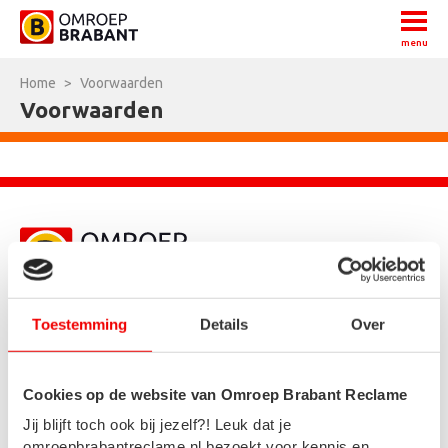
menu
Home
>
Voorwaarden
Voorwaarden
Toestemming
Details
Over
Cookies op de website van Omroep Brabant Reclame
Nieuws
Jij blijft toch ook bij jezelf?! Leuk dat je
omroepbrabantreclame.nl bezoekt voor kennis en