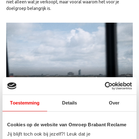
niet alleen wat je verkoopt, maar vooral waarom het voor je
doelgroep belangrijk is.
Toestemming
Details
Over
4.
Wees consistent
Consistentie in je reclame bouwt vertrouwen en herkenbaarheid
Cookies op de website van Omroep Brabant Reclame
op. Zorg ervoor dat je boodschap, visuele elementen en
Jij blijft toch ook bij jezelf?! Leuk dat je
merkidentiteit consistent zijn over alle kanalen en media. Dit